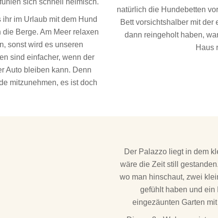
fühlen sich schnell heimisch.
natürlich die Hundebetten vo
s ihr im Urlaub mit dem Hund
Bett vorsichtshalber mit de
n die Berge. Am Meer relaxen
dann reingeholt haben, war
n, sonst wird es unseren
Haus r
en sind einfacher, wenn der
r Auto bleiben kann. Denn
nde mitzunehmen, es ist doch
Der Palazzo liegt in dem kl
wäre die Zeit still gestande
wo man hinschaut, zwei klei
gefühlt haben und ein
eingezäunten Garten mit