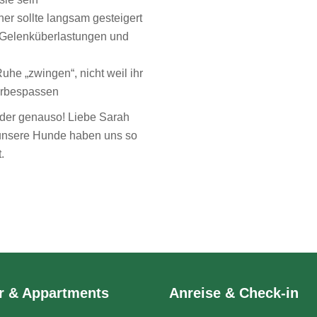
er sollte langsam gesteigert
, Gelenküberlastungen und
e „zwingen“, nicht weil ihr
erbespassen
eder genauso! Liebe Sarah
 unsere Hunde haben uns so
.
r & Appartments
Anreise & Check-in