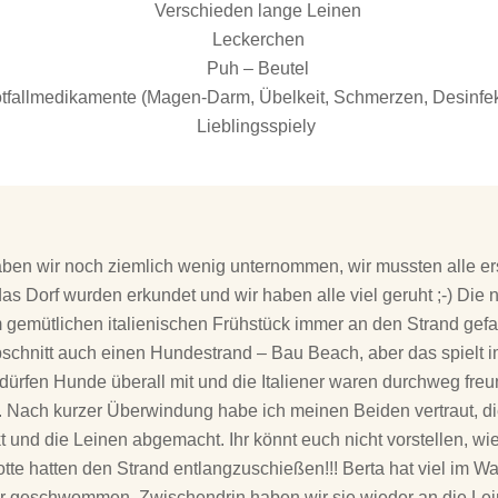
Verschieden lange Leinen
Leckerchen
Puh – Beutel
tfallmedikamente (Magen-Darm, Übelkeit, Schmerzen, Desinfek
Lieblingsspiely
ben wir noch ziemlich wenig unternommen, wir mussten alle 
as Dorf wurden erkundet und wir haben alle viel geruht ;-) Die 
 gemütlichen italienischen Frühstück immer an den Strand gefah
schnitt auch einen Hundestrand – Bau Beach, aber das spielt i
 dürfen Hunde überall mit und die Italiener waren durchweg fre
. Nach kurzer Überwindung habe ich meinen Beiden vertraut, d
 und die Leinen abgemacht. Ihr könnt euch nicht vorstellen, wi
otte hatten den Strand entlangzuschießen!!! Berta hat viel im W
gar geschwommen. Zwischendrin haben wir sie wieder an die L