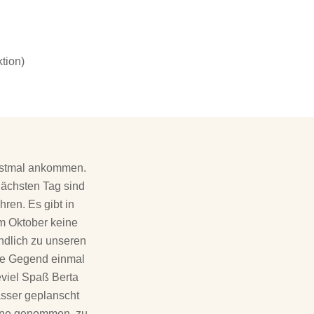
tion)
erstmal ankommen.
nächsten Tag sind
ren. Es gibt in
m Oktober keine
undlich zu unseren
ie Gegend einmal
eviel Spaß Berta
asser geplanscht
eine genommen, zu