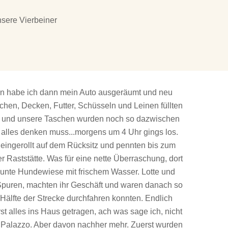
nsere Vierbeiner
en habe ich dann mein Auto ausgeräumt und neu
hen, Decken, Futter, Schüsseln und Leinen füllten
l und unsere Taschen wurden noch so dazwischen
alles denken muss...morgens um 4 Uhr gings los.
 eingerollt auf dem Rücksitz und pennten bis zum
ner Raststätte. Was für eine nette Überraschung, dort
äunte Hundewiese mit frischem Wasser. Lotte und
Spuren, machten ihr Geschäft und waren danach so
 Hälfte der Strecke durchfahren konnten. Endlich
 alles ins Haus getragen, ach was sage ich, nicht
 Palazzo. Aber davon nachher mehr. Zuerst wurden