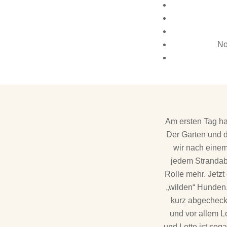
No
Am ersten Tag ha
Der Garten und d
wir nach einem
jedem Strandab
Rolle mehr. Jetzt
„wilden“ Hunden
kurz abgecheckt
und vor allem L
und Lotte ist so