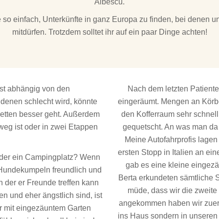
Albescu.
 so einfach, Unterkünfte in ganz Europa zu finden, bei denen u
mitdürfen. Trotzdem solltet ihr auf ein paar Dinge achten!
ist abhängig von den
Nach dem letzten Patient
 denen schlecht wird, könnte
eingeräumt. Mengen an Körbc
bletten besser geht. Außerdem
den Kofferraum sehr schnel
 weg ist oder in zwei Etappen
gequetscht. An was man da 
Meine Autofahrprofis lagen
ersten Stopp in Italien an ei
s oder ein Campingplatz? Wenn
gab es eine kleine eingez
Hundekumpeln freundlich und
Berta erkundeten sämtliche 
in der er Freunde treffen kann
müde, dass wir die zweite
n und eher ängstlich sind, ist
angekommen haben wir zuerst
ar mit eingezäuntem Garten
ins Haus sondern in unseren